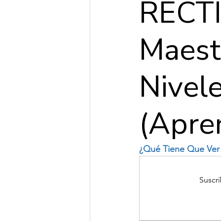
RECTI
Maest
Nivel
(Apre
¿Qué Tiene Que Ver l
Suscrí