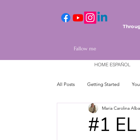
Throug
Fallow me
HOME ESPAÑOL
All Posts
Getting Started
You
Maria Carolina Alb
#1 EL