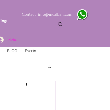
Contact:
info@mcalban.com
ling
Iniciar sesión
BLOG
Events