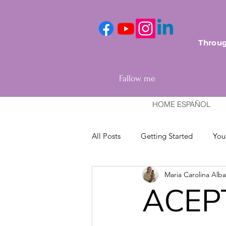
Throug
Fallow me
HOME ESPAÑOL
All Posts
Getting Started
You
Maria Carolina Alb
ACEP