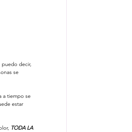
 puedo decir, 
sonas se 
a a tiempo se 
uede estar 
lor, 
TODA LA 