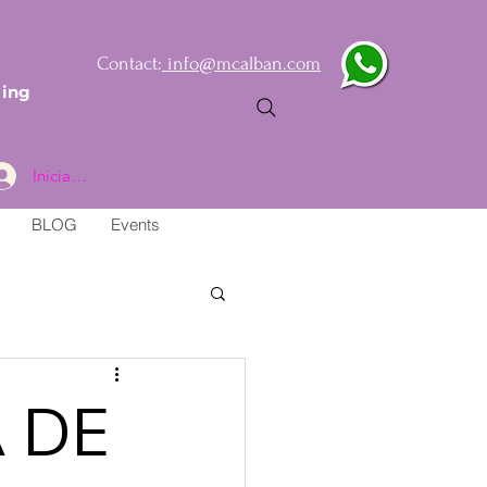
Contact:
info@mcalban.com
ling
Iniciar sesión
BLOG
Events
 DE