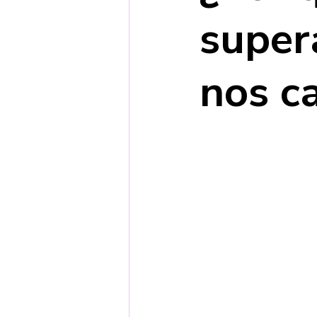
super
nos c