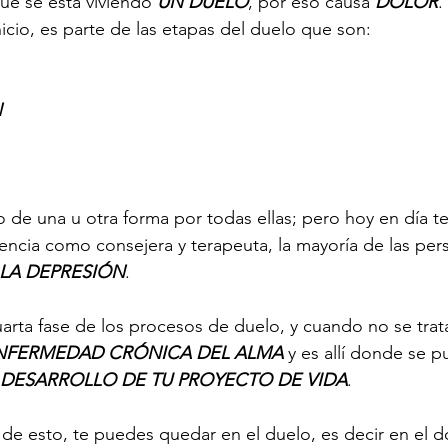
ue se está viviendo 
UN DUELO
, por eso causa 
DOLOR
. 
nicio, es parte de las etapas del duelo que son: 
N
e una u otra forma por todas ellas; pero hoy en día te
encia como consejera y terapeuta, la mayoría de las per
LA DEPRESIÓN
. 
uarta fase de los procesos de duelo, y cuando no se trat
NFERMEDAD CRÓNICA DEL ALMA
 y es allí donde se p
DESARROLLO DE TU PROYECTO DE VIDA
. 
 de esto, te puedes quedar en el duelo, es decir en el do