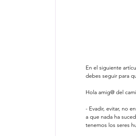
En el siguiente artí
debes seguir para qu
Hola amig@ del cami
- Evadir, evitar, no e
a que nada ha suced
tenemos los seres h