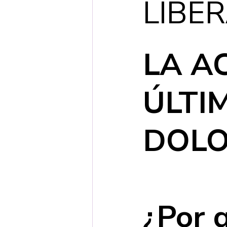
LIBE
LA A
ÚLTI
DOLO
¿Por q