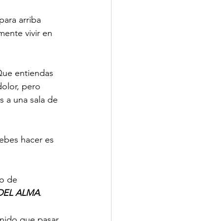
para arriba 
mente vivir en 
Que entiendas 
olor, pero 
s a una sala de 
debes hacer es 
o de 
DEL ALMA
. 
enido que pasar 