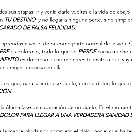
s sus etapas, ir y venir, darle vueltas a la vida de abajo 
n 
TU DESTINO
, y no llegar a ninguna parte, sino simple
ARADO DE FALSA FELICIDAD. 
 aprendas a ver el dolor como parte normal de la vida. 
ERE
 es doloroso, todo lo que se 
PIERDE
 causa mucho d
MIENTO
 es doloroso, si no me crees te invito a que vaya
una mujer atraviesa en ella. 
e es que, para salir de ese duelo, con su dolor; lo que 
CIÓN
. 
 la última fase de superación de un duelo. Es el moment
 DOLOR PARA LLEGAR A UNA VERDADERA SANIDAD 
 la madre olvida por completo el dolor por el cual ha t