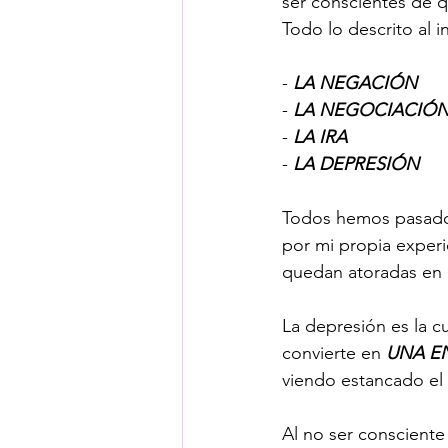
ser conscientes de q
Todo lo descrito al i
- 
LA NEGACIÓN
- 
LA NEGOCIACIÓ
- 
LA IRA
- 
LA DEPRESIÓN
Todos hemos pasado d
por mi propia experi
quedan atoradas en 
La depresión es la c
convierte en 
UNA E
viendo estancado el 
Al no ser consciente