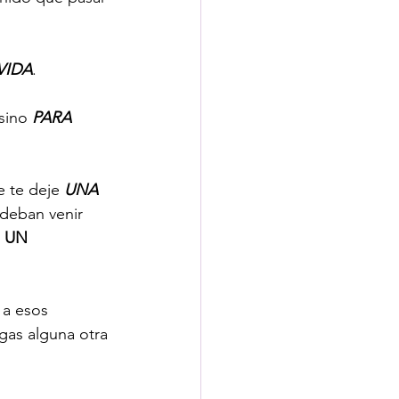
VIDA
. 
 sino 
PARA 
e te deje 
UNA 
 deban venir 
 
UN 
 a esos 
gas alguna otra 