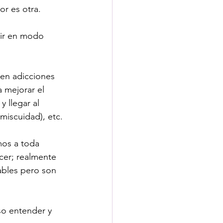
or es otra. 
vir en modo 
 en adicciones 
 mejorar el 
 llegar al 
omiscuidad), etc.
mos a toda 
cer; realmente 
ables pero son 
so entender y 