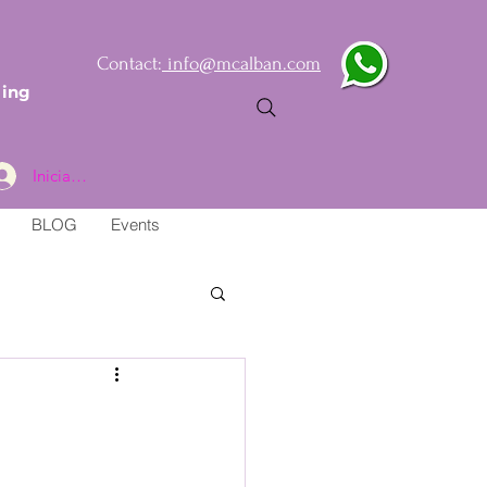
Contact:
info@mcalban.com
ling
Iniciar sesión
BLOG
Events