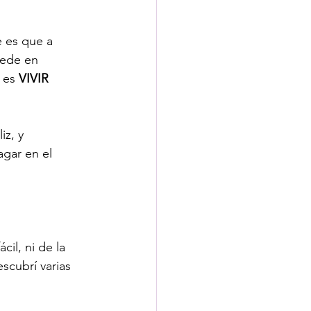
 es que a 
cede en 
 es 
VIVIR 
z, y 
gar en el 
ácil, ni de la 
cubrí varias 