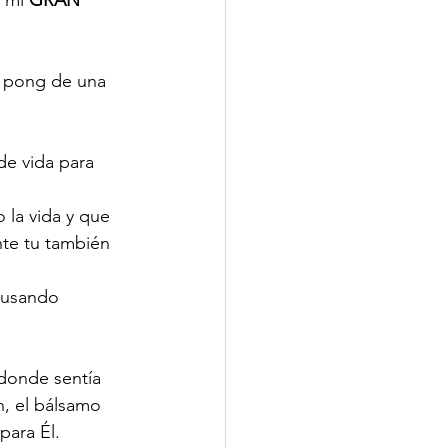
g pong de una 
de vida para 
 la vida y que 
nte tu también 
; usando 
donde sentía 
n, el bálsamo 
para Él. 