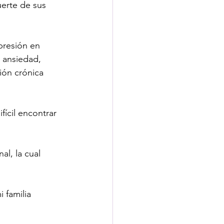
uerte de sus 
presión en 
r ansiedad, 
ión crónica 
ícil encontrar 
al, la cual 
 familia