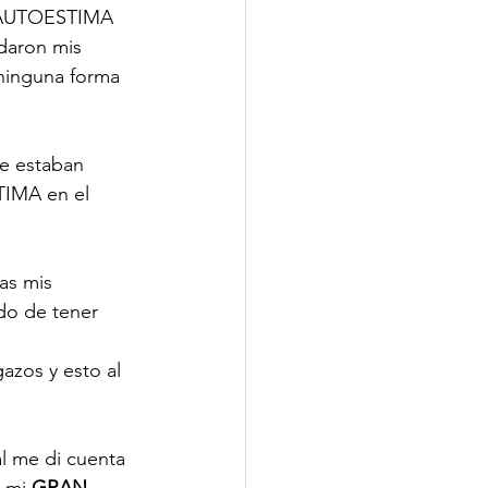
MI AUTOESTIMA 
daron mis 
 ninguna forma 
me estaban 
TIMA en el 
as mis 
do de tener 
azos y esto al 
 
l me di cuenta 
 mi 
GRAN 