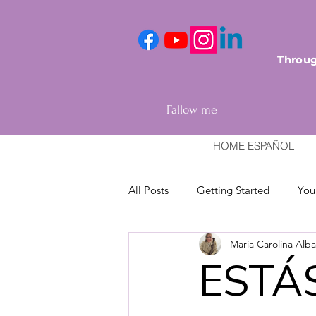
Throug
Fallow me
HOME ESPAÑOL
All Posts
Getting Started
You
Maria Carolina Alb
ESTÁ