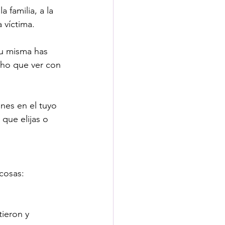
 familia, a la 
 víctima. 
tu misma has 
cho que ver con 
enes en el tuyo 
que elijas o 
cosas:
ieron y 