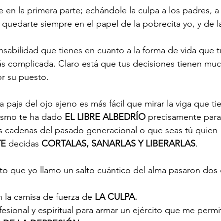
 en la primera parte; echándole la culpa a los padres, a la
r, quedarte siempre en el papel de la pobrecita yo, y de la
nsabilidad que tienes en cuanto a la forma de vida que 
 más complicada. Claro está que tus decisiones tienen mu
por su puesto. 
a paja del ojo ajeno es más fácil que mirar la viga que ti
ismo te ha dado 
EL LIBRE ALBEDRÍO
 precisamente para 
as cadenas del pasado generacional o que seas tú quien 
TE
 decidas 
CORTALAS, SANARLAS Y LIBERARLAS
. 
o que yo llamo un salto cuántico del alma pasaron dos 
n la camisa de fuerza de 
LA CULPA. 
esional y espiritual para armar un ejército que me permit