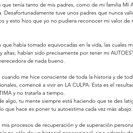
ria que tenía tanto de mis padres, como de mi familia 
a. Desafortunadamente tuve unos padres que nunca vali
ntos y esto hizo que yo no pudiera reconocer mi valor de
s que había tomado equivocadas en la vida, las cuales 
y altas; habían sido precisamente por tener mi AUTOES
merecedora de nada bueno. 
cuando me hice consciente de toda la historia y de tod
nales, comencé a vivir en LA CULPA. Esta es el resulta
A y no tratarla a tiempo. 
 de algo, tu mente siempre está haciendo que te des latig
 lo que hace es poner tu autoestima cada vez más abajo.
mis procesos de recuperación y de superación persona
ía no sólo de un historial generacional, sino además de