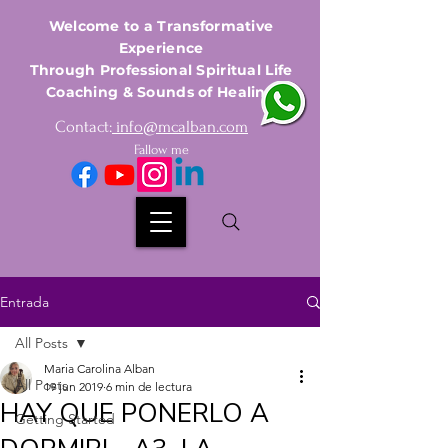
Welcome to a Transformative
Experience
Through Professional Spiritual Life
Coaching & Sounds of Healing
Contact:
info@mcalban.com
Fallow me
Entrada
All Posts
Maria Carolina Alban
All Posts
19 jun 2019
6 min de lectura
HAY QUE PONERLO A
Getting Started