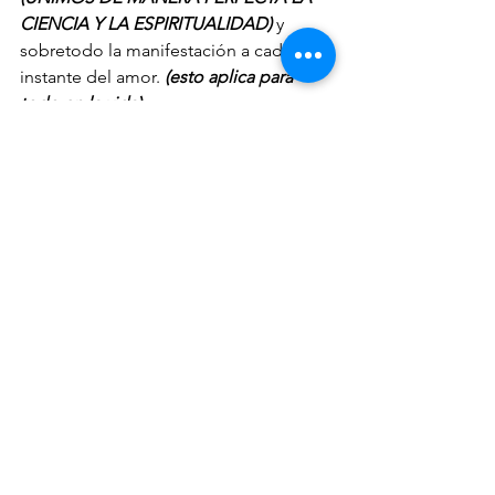
CIENCIA Y LA ESPIRITUALIDAD)
 y 
sobretodo la manifestación a cada 
instante del amor. 
(esto aplica para 
todo en la vida)
“TODO LO QUE NO ES BIEN 
ALIMENTADO, BIEN ATENDIDO EN 
TIEMPO, Y BIEN AMADO, ESTA 
DESTINADO A MORIR ANTES DE LO 
DEBIDO”. MCALBAN
Mi conciencia, nuestra conciencia está 
tranquila,a pesar del dolor, porque 
sabemos que nuestro hijo de cuatro 
patitas que quizá muy pronto va a 
partir, nos estamos preparando de 
manera diferente, podemos dormir en 