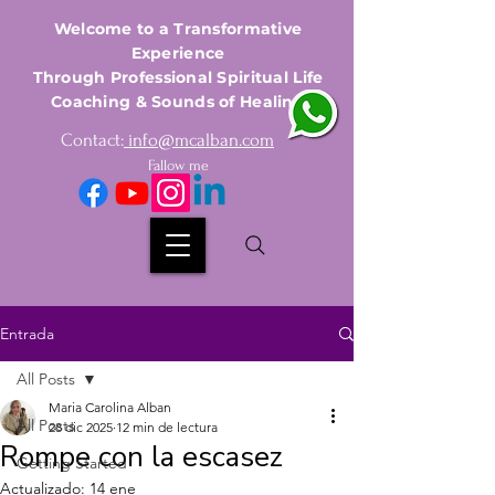
Welcome to a Transformative
Experience
Through Professional Spiritual Life
Coaching & Sounds of Healing
Contact:
info@mcalban.com
Fallow me
Entrada
All Posts
Maria Carolina Alban
All Posts
28 dic 2025
12 min de lectura
Rompe con la escasez
Getting Started
Actualizado:
14 ene