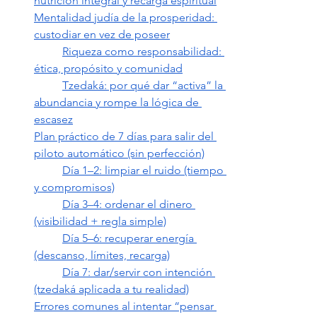
nutrición integral y recarga espiritual
Mentalidad judía de la prosperidad: 
custodiar en vez de poseer
Riqueza como responsabilidad: 
ética, propósito y comunidad
Tzedaká: por qué dar “activa” la 
abundancia y rompe la lógica de 
escasez
Plan práctico de 7 días para salir del 
piloto automático (sin perfección)
Día 1–2: limpiar el ruido (tiempo 
y compromisos)
Día 3–4: ordenar el dinero 
(visibilidad + regla simple)
Día 5–6: recuperar energía 
(descanso, límites, recarga)
Día 7: dar/servir con intención 
(tzedaká aplicada a tu realidad)
Errores comunes al intentar “pensar 