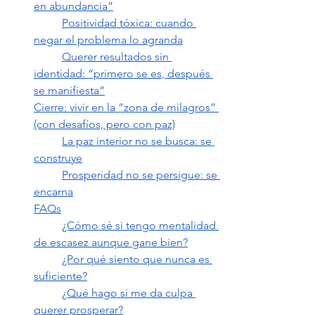
en abundancia”
Positividad tóxica: cuando 
negar el problema lo agranda
Querer resultados sin 
identidad: “primero se es, después 
se manifiesta”
Cierre: vivir en la “zona de milagros” 
(con desafíos, pero con paz)
La paz interior no se busca: se 
construye
Prosperidad no se persigue: se 
encarna
FAQs
¿Cómo sé si tengo mentalidad 
de escasez aunque gane bien?
¿Por qué siento que nunca es 
suficiente?
¿Qué hago si me da culpa 
querer prosperar?