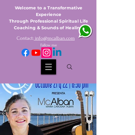
Welcome to a Transformative
Experience
Through Professional Spiritual Life
Coaching & Sounds of Healing
Contact:
info@mcalban.com
Fallow me