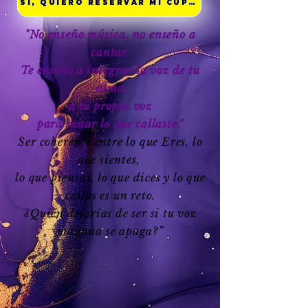
SÍ, QUIERO RESERVAR MI CUPO
"No enseño música, no enseño a
cantar.
Te enseño a integrar la voz de tu
alma
a tu propia voz
para sanar lo que callaste."
Ser coherente entre lo que Eres, lo
que sientes
,
lo que piensas, lo que dices y lo que
callas es un reto.
¿Quién dejarías de ser si tu voz
mañana se apaga?”