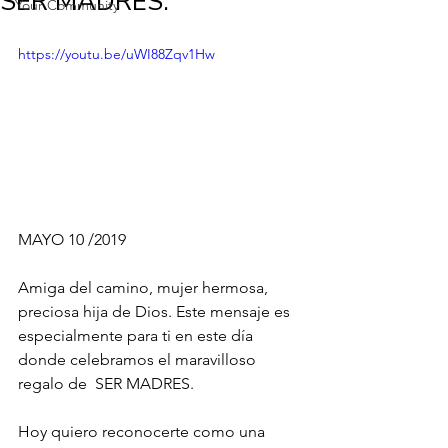
SER MADRES.
Your Community
https://youtu.be/uWI88Zqv1Hw
MAYO 10 /2019
Amiga del camino, mujer hermosa, 
preciosa hija de Dios. Este mensaje es 
especialmente para ti en este día 
donde celebramos el maravilloso 
regalo de  SER MADRES. 
Hoy quiero reconocerte como una 