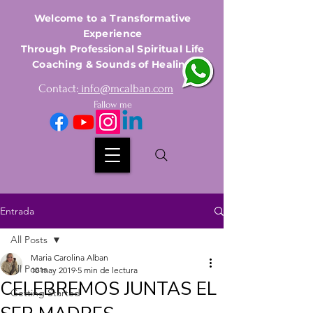
Welcome to a Transformative
Experience
Through Professional Spiritual Life
Coaching & Sounds of Healing
Contact:
info@mcalban.com
Fallow me
Entrada
All Posts
Maria Carolina Alban
All Posts
10 may 2019
5 min de lectura
CELEBREMOS JUNTAS EL
Getting Started