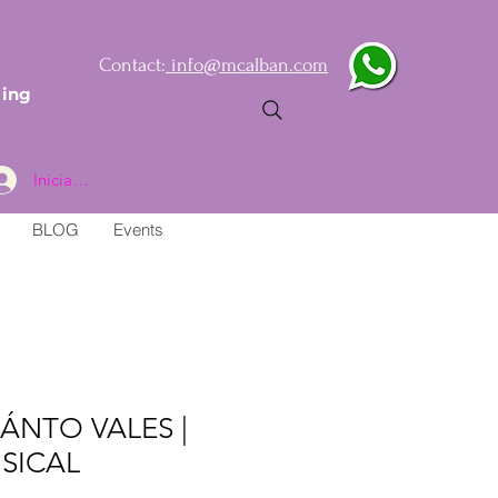
Contact:
info@mcalban.com
ling
Iniciar sesión
BLOG
Events
ÁNTO VALES |
SICAL