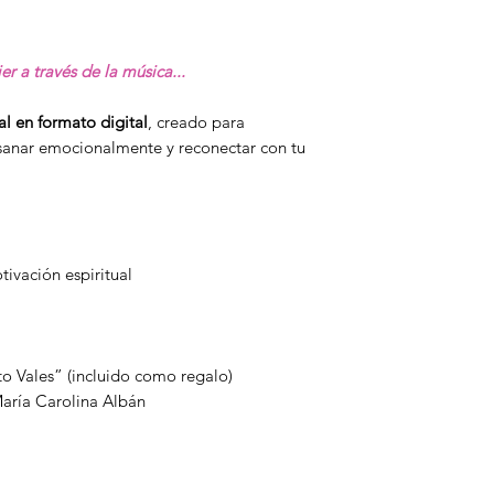
Dios lo Hará Otra
Cerca de Ti
BONUS TRACK
r a través de la música...
Aprendiendo a Viv
Soy Mujer
al en formato digital
, creado para
 sanar emocionalmente y reconectar con tu
tivación espiritual
to Vales” (incluido como regalo)
aría Carolina Albán