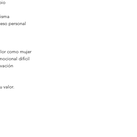
pio
misma
ceso personal
alor como mujer
cional difícil
ivación
u valor.