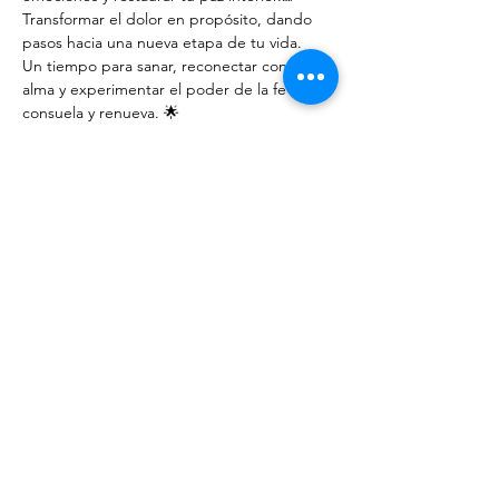
Transformar el dolor en propósito, dando 
pasos hacia una nueva etapa de tu vida.
Un tiempo para sanar, reconectar con tu 
alma y experimentar el poder de la fe que 
consuela y renueva. 🌟
#RetiroEspiritual
#DueloYTransformación
#SonidosSanadores
#LifeCoaching
#SanidadInterior
Show More
Share this event
JOIN MY COMMUNITY AND FIND
TOOLS FOR YOUR INNER PEACE