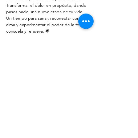
Transformar el dolor en propósito, dando 
pasos hacia una nueva etapa de tu vida.
Un tiempo para sanar, reconectar con tu 
alma y experimentar el poder de la fe que 
consuela y renueva. 🌟
#RetiroEspiritual
#DueloYTransformación
#SonidosSanadores
#LifeCoaching
#SanidadInterior
Show More
Share this event
JOIN MY COMMUNITY AND FIND
TOOLS FOR YOUR INNER PEACE