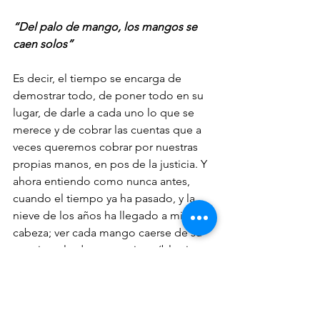
“Del palo de mango, los mangos se 
caen solos”
Es decir, el tiempo se encarga de 
demostrar todo, de poner todo en su 
lugar, de darle a cada uno lo que se 
merece y de cobrar las cuentas que a 
veces queremos cobrar por nuestras 
propias manos, en pos de la justicia. Y 
ahora entiendo como nunca antes, 
cuando el tiempo ya ha pasado, y la 
nieve de los años ha llegado a mi 
cabeza; ver cada mango caerse de su 
propio palo de manera increíble sin yo 
tener que hacer ningún esfuerzo. 
Soltar no solo el dolor, sino el control 
es la manera mas maravillosa de 
TENER 
PAZ INTERIOR
 y estos tres consejos 