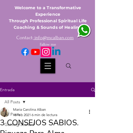
Welcome to a Transformative
Experience
Through Professional Spiritual Life
Coaching & Sounds of Healing
Contact:
info@mcalban.com
Fallow me
Entrada
All Posts
Maria Carolina Alban
All Posts
18 feb 2021
6 min de lectura
3 CONSEJOS SABIOS.
Getting Started