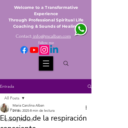
Welcome to a Transformative
Experience
Through Professional Spiritual Life
Coaching & Sounds of Healing
Contact:
info@mcalban.com
Fallow me
Entrada
All Posts
Maria Carolina Alban
All Posts
21 dic 2025
8 min de lectura
El sonido de la respiración
Getting Started