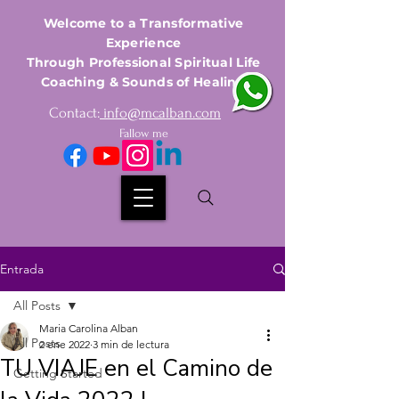
Welcome to a Transformative
Experience
Through Professional Spiritual Life
Coaching & Sounds of Healing
Contact:
info@mcalban.com
Fallow me
Entrada
All Posts
Maria Carolina Alban
All Posts
2 ene 2022
3 min de lectura
TU VIAJE en el Camino de
Getting Started