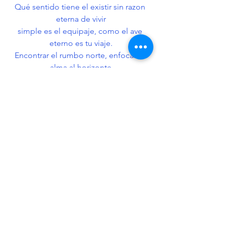
Qué sentido tiene el existir sin razon 
eterna de vivir
simple es el equipaje, como el ave 
eterno es tu viaje.
Encontrar el rumbo norte, enfocar el 
alma al horizonte
despertar cada mañana sin pensar que 
la vida es nada.
Hola, Soy María Carolina Alban; 
músico, cantante, compositora, autora 
de profesión y vocación. Escribo libros 
y letras de canciones como reflexiones 
para el alma; las comparto con cada 
persona que decide abrirme los oídos 
de su alma para leer y escuchar mis 
letras, mi música, como mensajes 
especiales en Conexión con el Espíritu 
de Dios para ti. 