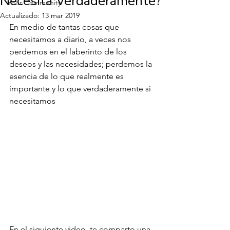
Necesita Verdaderamente?
Your Community
Actualizado:
13 mar 2019
En medio de tantas cosas que 
necesitamos a diario, a veces nos 
perdemos en el laberinto de los 
deseos y las necesidades; perdemos la 
esencia de lo que realmente es 
importante y lo que verdaderamente si 
necesitamos
En el siguiente video, te comparto una 