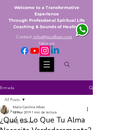
Welcome to a Transformative
Experience
Through Professional Spiritual Life
Coaching & Sounds of Healing
Contact:
info@mcalban.com
Fallow me
Entrada
All Posts
Maria Carolina Alban
All Posts
12 mar 2019
1 min de lectura
¿Qué es Lo Que Tu Alma
Getting Started