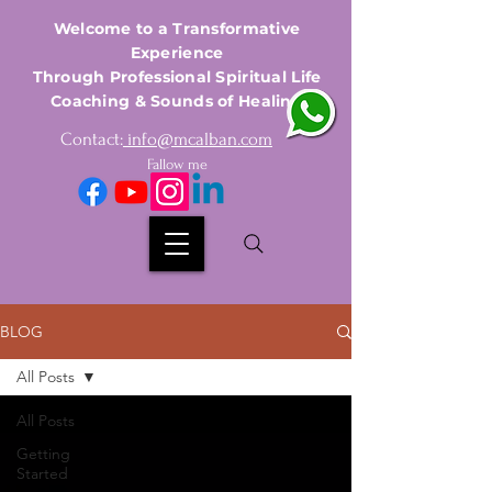
Welcome to a Transformative
Experience
Through Professional Spiritual Life
Coaching & Sounds of Healing
Contact:
info@mcalban.com
Fallow me
BLOG
All Posts
All Posts
Getting
Started